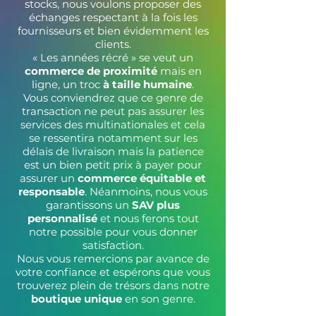
stocks, nous voulons proposer des
Prix
23,90 €
échanges respectant à la fois les
fournisseurs et bien évidemment les
clients.
Ajouter au panier
« Les années récré » se veut un
commerce de proximité
mais en
ligne, un troc
à taille humaine
.
Vous conviendrez que ce genre de
transaction ne peut pas assurer les
services des multinationales et cela
se ressentira notamment sur les
délais de livraison mais la patience
est un bien petit prix à payer pour
assurer un
commerce équitable et
responsable
. Néanmoins, nous vous
garantissons un
SAV plus
personnalisé
et nous ferons tout
notre possible pour vous donner
satisfaction.
Nous vous remercions par avance de
votre confiance et espérons que vous
trouverez plein de trésors dans notre
boutique unique
en son genre.