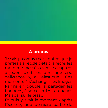
A propos
Je sais pas vous mais moi ce que je
préférais à l’école c’était la récré, les
moments passés avec les copains
à jouer aux billes, à « Tape-tape
délivrance », à l’élastique… Ces
moments à s’échanger les images
Panini en double, à partager les
bonbons, à se coller les tatouages
Malabar sur le bras…
Et puis, y avait le moment « après
l’école », une dernière partie de