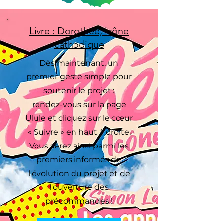
Livre : Dorothée, icône
cathodique
Dès maintenant, un
premier geste simple pour
soutenir le projet :
rendez-vous sur la page
Ulule et cliquez sur le cœur
« Suivre » en haut à droite.
Vous serez ainsi parmi les
premiers informés de
l'évolution du projet et de
l'ouverture des
précommandes !