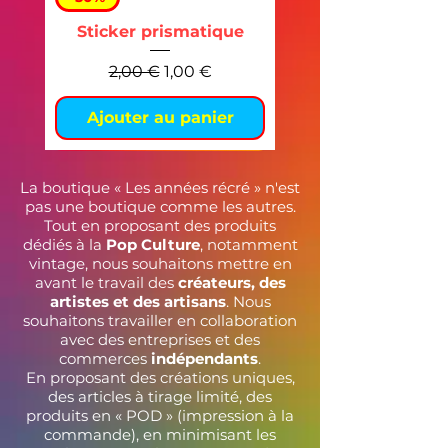
Sticker prismatique
Prix original
Prix promotionnel
2,00 €
1,00 €
Ajouter au panier
La boutique « Les années récré » n'est
pas une boutique comme les autres.
Tout en proposant des produits
dédiés à la
Pop Culture
, notamment
vintage, nous souhaitons mettre en
avant le travail des
créateurs, des
artistes et des artisans
. Nous
souhaitons travailler en collaboration
avec des entreprises et des
commerces
indépendants
.
En proposant des créations uniques,
des articles à tirage limité, des
T-Shirt "Un peu de
produits en « POD » (impression à la
bonheur"
commande), en minimisant les