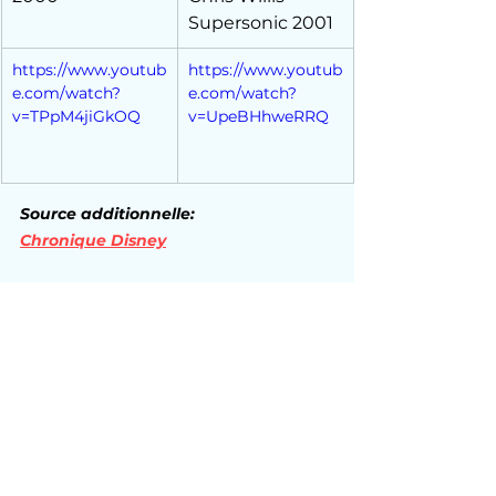
Supersonic 2001
https://www.youtub
https://www.youtub
e.com/watch?
e.com/watch?
v=TPpM4jiGkOQ
v=UpeBHhweRRQ
Source additionnelle: 
Chronique Disney
Mots-clés :
People
Live / Emission fait maison
TF1
Emissions jeunesse
Club Dorothée
Disney
Emissions Disney
Emission TV