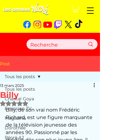
Post
Tous les posts
13 mars 2025
Tous les posts
Billy
Chantal Goya
Noté NaN étoiles sur 5.
Emission TV
Billy, de son vrai nom Frédéric 
Richard, est une figure marquante 
Magazine
de la télévision jeunesse des 
Dorothée
années 90. Passionné par les 
Récré A2
médias dès son plus jeune âge, il 