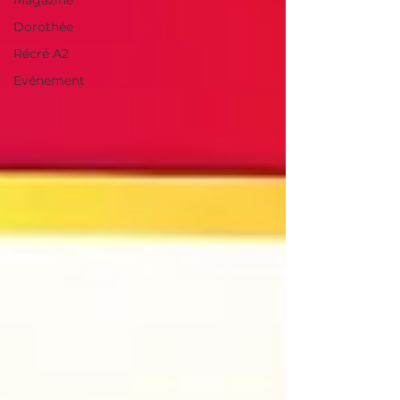
Magazine
Dorothée
Récré A2
Evénement