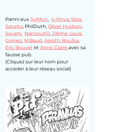
Parmi eux 
SylMun
,  
V-Moya
, 
Sbia
, 
Sanzito
, PhilDuth, 
Oliver Hudson
, 
Sayam
,  
NansouKO
,
Jilème
, 
Louis 
Gomez
, 
M.Baud
, 
Asroth
, 
Boulba
, 
Eric Bouvet
 et 
Anne Claire 
avec sa 
fausse pub.
(Cliquez sur leur nom pour 
acceder à leur réseau social)