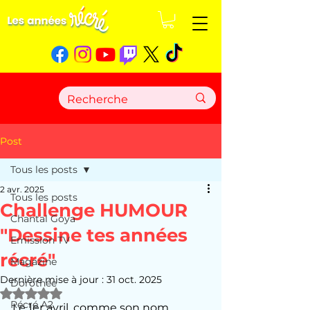
Post
Tous les posts
2 avr. 2025
Tous les posts
Challenge HUMOUR
Chantal Goya
"Dessine tes années
Emission TV
récré"
Magazine
Dernière mise à jour :
31 oct. 2025
Dorothée
Noté NaN étoiles sur 5.
Récré A2
Le 1er avril, comme son nom 