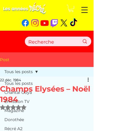
Post
Tous les posts
22 déc. 1984
Tous les posts
Champs Elysées – Noël
Chantal Goya
1984
Emission TV
Noté NaN étoiles sur 5.
Magazine
Dorothée
Récré A2