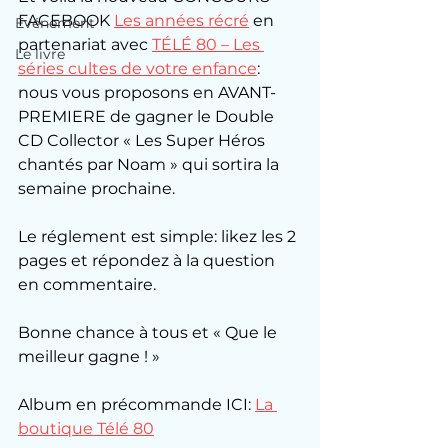
FACEBOOK 
Les années récré
 en 
Evénement
partenariat avec 
TÉLÉ 80 – Les 
Le livre
séries cultes de votre enfance
: 
nous vous proposons en AVANT-
PREMIERE de gagner le Double 
CD Collector « Les Super Héros 
chantés par Noam » qui sortira la 
semaine prochaine.
Le réglement est simple: likez les 2 
pages et répondez à la question 
en commentaire.
Bonne chance à tous et « Que le 
meilleur gagne ! »
Album en précommande ICI: 
La 
boutique Télé 80