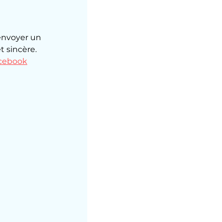
envoyer un 
 sincère. 
cebook