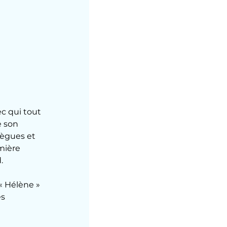
ec qui tout 
 son 
lègues et 
mière 
.
« Hélène » 
s 