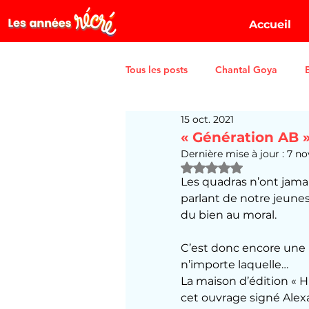
Accueil
Tous les posts
Chantal Goya
15 oct. 2021
« Génération AB » 
Dernière mise à jour :
7 no
Noté NaN étoiles sur 5
Les quadras n’ont jama
parlant de notre jeuness
du bien au moral.
C’est donc encore une n
n’importe laquelle…
La maison d’édition « 
cet ouvrage signé Alexa