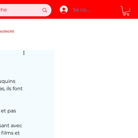
Se connecter
nement
uquins 
, ils font 
et pas 
sant avec 
films et 