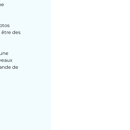
me 
otos 
 être des 
 une 
veaux 
bande de 