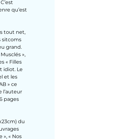
C’est 
enre qu’est 
 tout net, 
s sitcoms 
eu grand. 
 Musclés », 
s « Filles 
 idiot. Le 
 et les 
AB » ce 
 l’auteur 
6 pages 
3x23cm) du 
ouvrages 
 », « Nos 