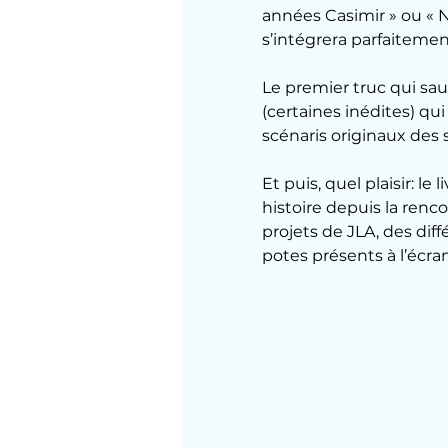
années Casimir » ou « N
s’intégrera parfaitemen
Le premier truc qui saut
(certaines inédites) qu
scénaris originaux des s
Et puis, quel plaisir: l
histoire depuis la renc
projets de JLA, des dif
potes présents à l’écra