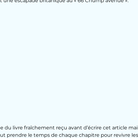
nt une escapade britanique au « 66 Chump avenue ».
le du livre fraîchement reçu avant d’écrire cet article mai
 faut prendre le temps de chaque chapitre pour revivre le