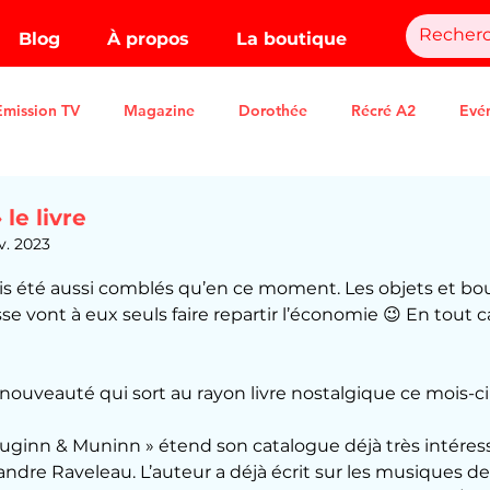
Blog
À propos
La boutique
Emission TV
Magazine
Dorothée
Récré A2
Evé
le livre
v. 2023
.
is été aussi comblés qu’en ce moment. Les objets et bo
e vont à eux seuls faire repartir l’économie 😉 En tout cas
ouveauté qui sort au rayon livre nostalgique ce mois-ci 
Huginn & Muninn » étend son catalogue déjà très intéres
ndre Raveleau. L’auteur a déjà écrit sur les musiques de 