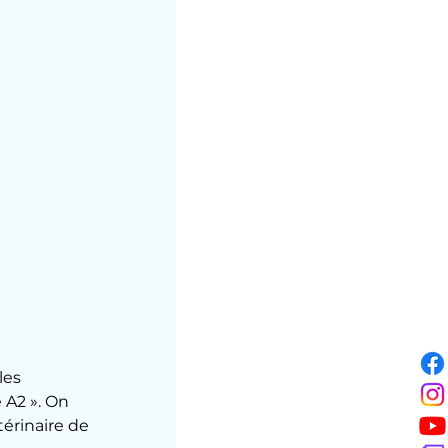
les 
 A2 ». On 
térinaire de 