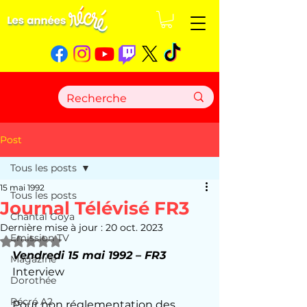
Post
Tous les posts
15 mai 1992
Tous les posts
Journal Télévisé FR3
Chantal Goya
Dernière mise à jour :
20 oct. 2023
Emission TV
Noté NaN étoiles sur 5.
Vendredi 15 mai 1992 – FR3
Magazine
Interview
Dorothée
Récré A2
Pour non réglementation des 