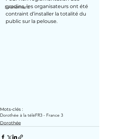
gradins, les organisateurs ont été 
Evénement
contraint d’installer la totalité du 
public sur la pelouse.
Mots-clés :
Dorothée à la télé
FR3 - France 3
Dorothée