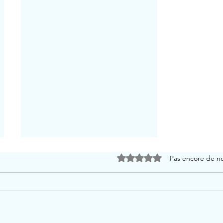
Noté 0 étoile sur 5.
Pas encore de n