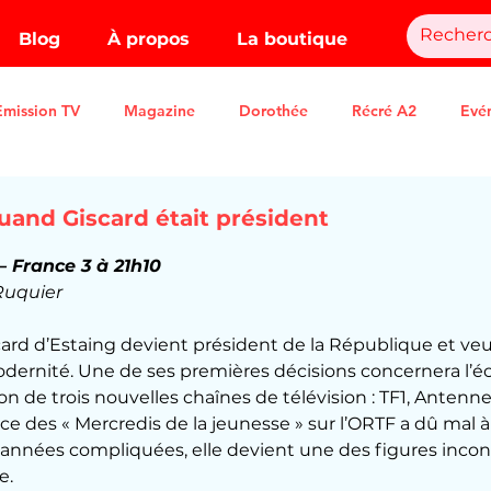
Blog
À propos
La boutique
Emission TV
Magazine
Dorothée
Récré A2
Evé
Quand Giscard était président
.
– France 3 à 21h10
Ruquier
card d’Estaing devient président de la République et ve
dernité. Une de ses premières décisions concernera l’é
on de trois nouvelles chaînes de télévision : TF1, Antenne
e des « Mercredis de la jeunesse » sur l’ORTF a dû mal à
 années compliquées, elle devient une des figures inco
e.