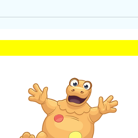
Vif Argent , le Prince du
Soleil