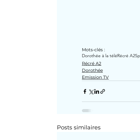
Mots-clés :
Dorothée à la télé
Récré A2
Sp
Récré A2
Dorothée
Emission TV
Posts similaires