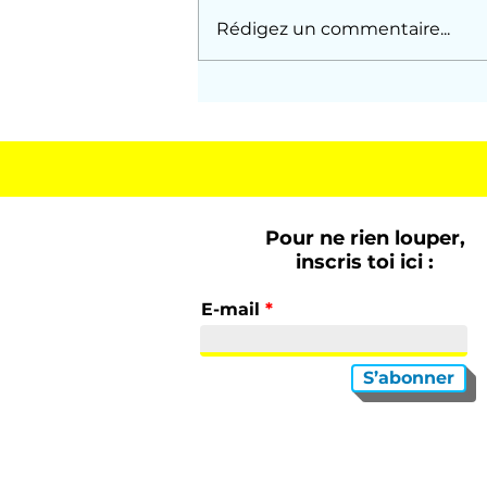
Où est le garçon ? À
Rédigez un commentaire...
Sanary, avec Dorothée,
été 1992
Pour ne rien louper,
inscris toi ici :
E-mail
S’abonner