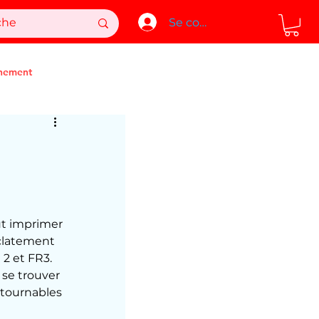
Se connecter
nement
ut imprimer 
clatement 
 2 et FR3. 
 se trouver 
ntournables 