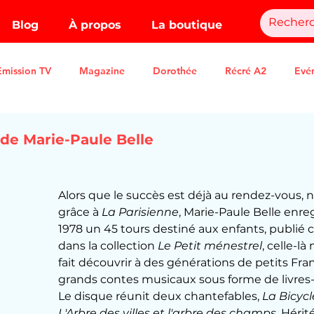
Blog
À propos
La boutique
Emission TV
Magazine
Dorothée
Récré A2
Evé
 de Marie-Paule Belle
.
Alors que le succès est déjà au rendez-vous
grâce à 
La Parisienne
, Marie-Paule Belle enreg
1978 un 45 tours destiné aux enfants, publié 
dans la collection 
Le Petit ménestrel
, celle-l
fait découvrir à des générations de petits Fran
grands contes musicaux sous forme de livres
Le disque réunit deux chantefables, 
La Bicycl
L'Arbre des villes et l'arbre des champs
. Hérit