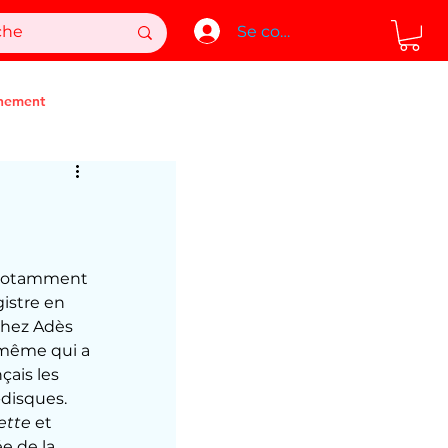
Se connecter
nement
, notamment 
istre en 
chez Adès 
à même qui a 
çais les 
-disques.
ette
 et 
ée de la 