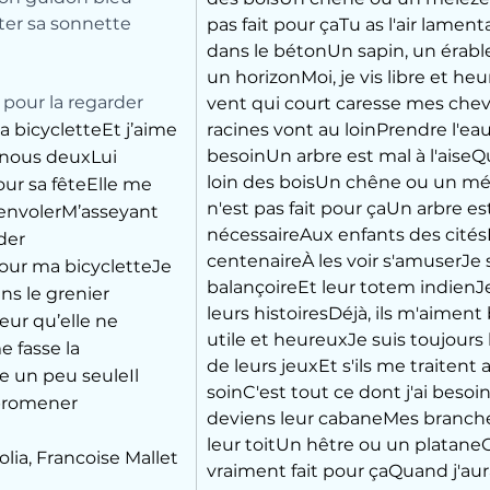
nter sa sonnette
pas fait pour çaTu as l'air lamen
dans le bétonUn sapin, un érable
un horizonMoi, je vis libre et he
 pour la regarder
vent qui court caresse mes che
a bicycletteEt j’aime 
racines vont au loinPrendre l'eau 
besoinUn arbre est mal à l'aiseQu
 nous deuxLui 
loin des boisUn chêne ou un mé
ur sa fêteElle me 
n'est pas fait pour çaUn arbre es
m’envolerM’asseyant 
nécessaireAux enfants des citésI
der
centenaireÀ les voir s'amuserJe s
our ma bicycletteJe 
balançoireEt leur totem indienJe
ans le grenier
leurs histoiresDéjà, ils m'aiment 
eur qu’elle ne 
utile et heureuxJe suis toujours 
 fasse la 
de leurs jeuxEt s'ils me traitent 
e un peu seuleIl 
soinC'est tout ce dont j'ai besoi
 promener
deviens leur cabaneMes branche
leur toitUn hêtre ou un plataneC
lia, Francoise Mallet 
vraiment fait pour çaQuand j'aura