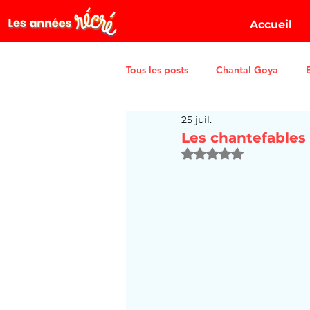
Accueil
Tous les posts
Chantal Goya
25 juil.
Les chantefables
Noté NaN étoiles sur 5