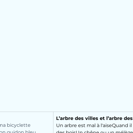
L’arbre des villes et l’arbre d
ma bicyclette
Un arbre est mal à l'aiseQuand il v
son guidon bleu
des boisUn chêne ou un mélèzeÇ