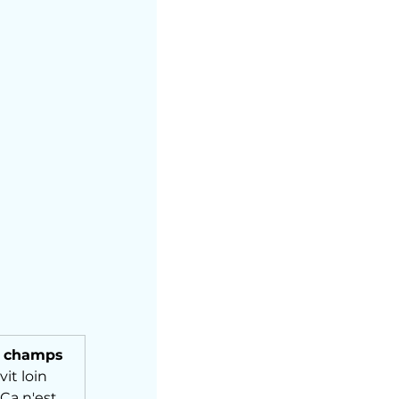
es champs
it loin 
a n'est 