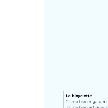
La bicyclette
J’aime bien regarder 
J’aime bien astiquer 