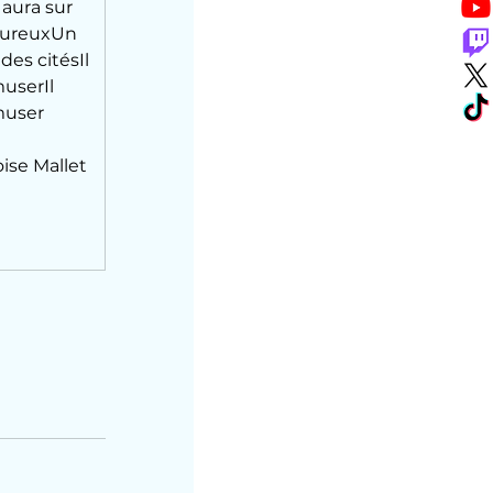
aura sur 
ureuxUn 
es citésIl 
userIl 
muser
ise Mallet 