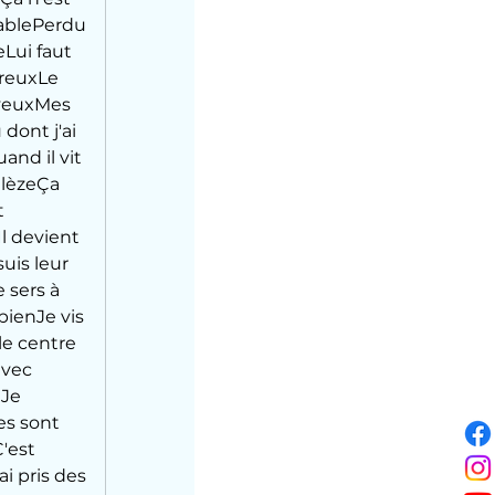
tablePerdu 
Lui faut 
ureuxLe 
veuxMes 
dont j'ai 
and il vit 
lèzeÇa 
t 
l devient 
uis leur 
 sers à 
bienJe vis 
le centre 
avec 
nJe 
s sont 
'est 
i pris des 