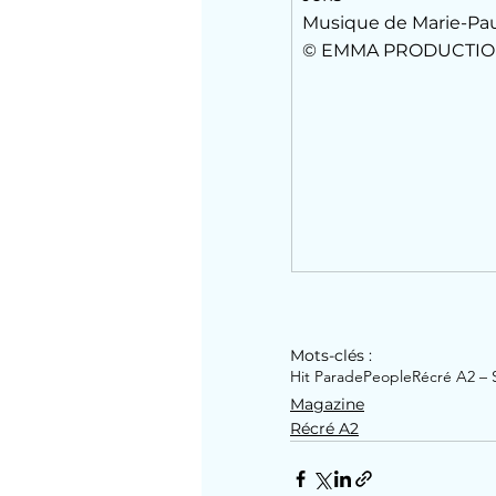
Musique de Marie-Pau
© EMMA PRODUCTION
Mots-clés :
Hit Parade
People
Récré A2 – S
Magazine
Récré A2