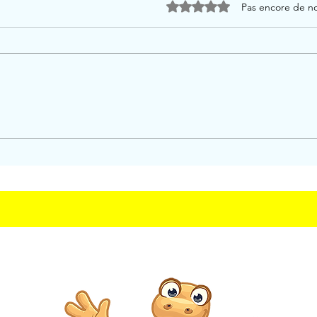
Noté 0 étoile sur 5.
Pas encore de n
Les Maîtres de l'Univers
: la naissance d'un
mythe