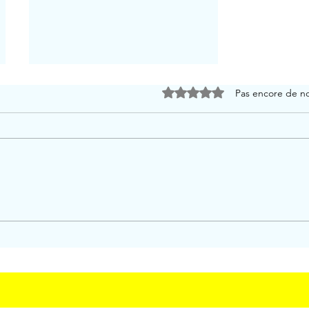
Noté 0 étoile sur 5.
Pas encore de n
Vif Argent , le Prince du
Soleil