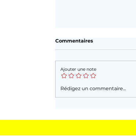
Commentaires
Ajouter une note
Où est le garçon ? À
Rédigez un commentaire...
Sanary, avec Dorothée,
été 1992