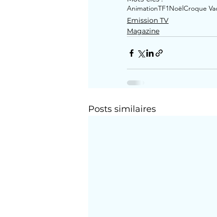
Animation
TF1
Noël
Croque Va
Emission TV
Magazine
Posts similaires