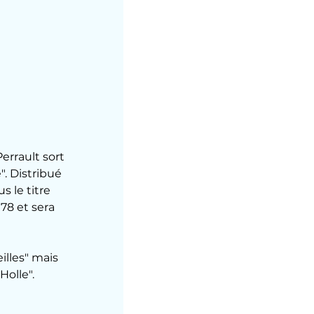
. Distribué 
 le titre 
78 et sera 
lles" mais 
olle". 