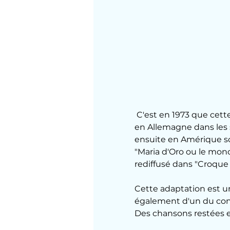
 C'est en 1973 que cette version très librement adaptée des contes de Charles Perrault sort 
en Allemagne dans les s
ensuite en Amérique sous
"Maria d'Oro ou le mond
rediffusé dans "Croque 
Cette adaptation est un
également d'un du con
Des chansons restées en