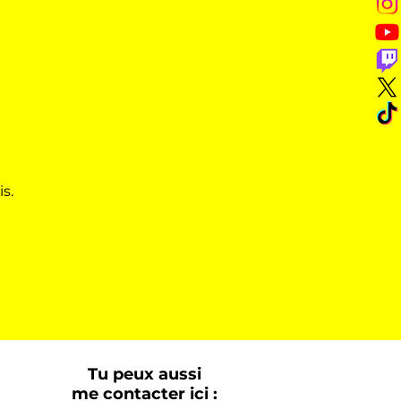
s.
Tu peux aussi
me contacter ici :