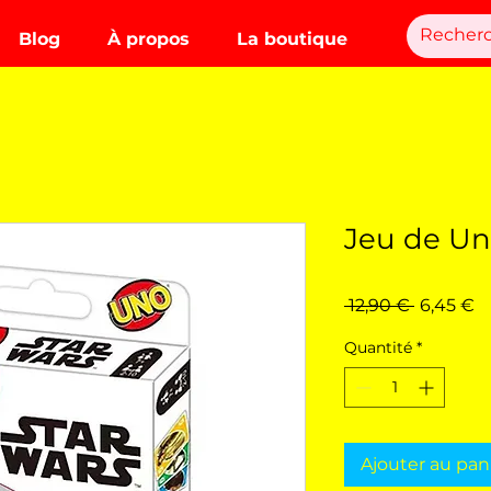
Blog
À propos
La boutique
Jeu de Un
Prix
Pr
 12,90 € 
6,45 €
original
p
Quantité
*
Ajouter au pan