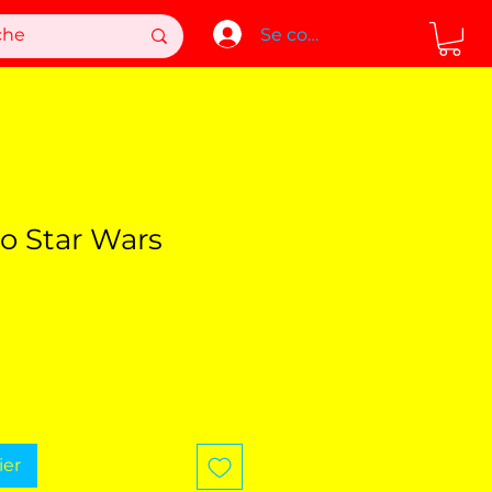
Se connecter
o Star Wars
ix
romotionnel
ier