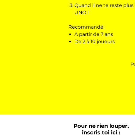
Quand il ne te reste plus 
UNO !
Recommandé:
A partir de 7 ans
De 2 à 10 joueurs
P
Pour ne rien louper,
inscris toi ici :