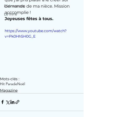
Evénement
demande de ma nièce. Mission 
acccomplie ! 
Le livre
Joyeuses fêtes à tous.
https://www.youtube.com/watch?
v=Pk0Hh5H0G_E
Mots-clés :
Hit Parade
Noël
Magazine