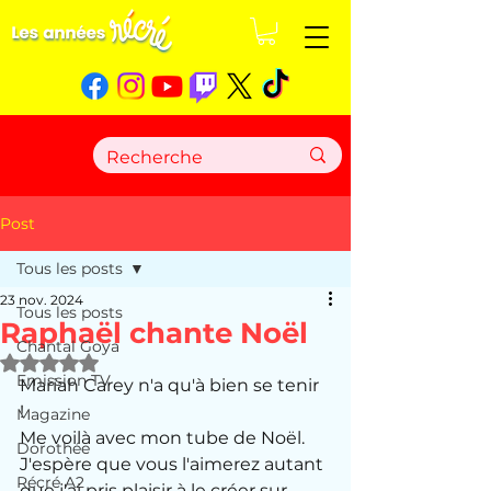
Post
Tous les posts
23 nov. 2024
Tous les posts
Raphaël chante Noël
Chantal Goya
Noté NaN étoiles sur 5.
Emission TV
Mariah Carey n'a qu'à bien se tenir 
! 
Magazine
Me voilà avec mon tube de Noël. 
Dorothée
J'espère que vous l'aimerez autant 
Récré A2
que j'ai pris plaisir à le créer sur 