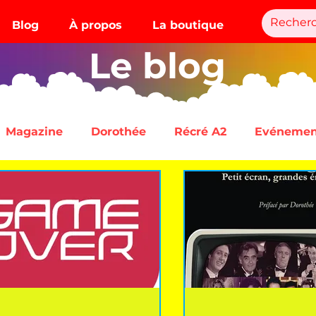
Blog
À propos
La boutique
Le blog
Magazine
Dorothée
Récré A2
Evénemen