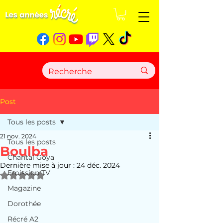
Post
Tous les posts
21 nov. 2024
Tous les posts
Boulba
Chantal Goya
Dernière mise à jour :
24 déc. 2024
Emission TV
Noté NaN étoiles sur 5.
Magazine
Dorothée
Récré A2