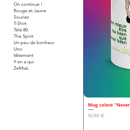
On continue !
Rouge et Jaune
Souriez
T-Shirt
Télé 80
The Spirit
Un peu de bonheur
Uno
Vêtement
Y en a qui
ZeMiaL
Mug coloré "Never
Prix
16,90 €