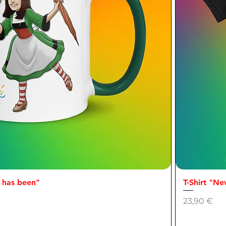
 has been"
Aperçu rapide
T-Shirt "Ne
Prix
23,90 €