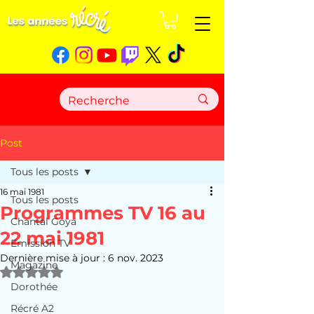
Post
Tous les posts
16 mai 1981
Tous les posts
Programmes TV 16 au
Chantal Goya
22 mai 1981
Emission TV
Dernière mise à jour :
6 nov. 2023
Magazine
Noté NaN étoiles sur 5.
Dorothée
Récré A2