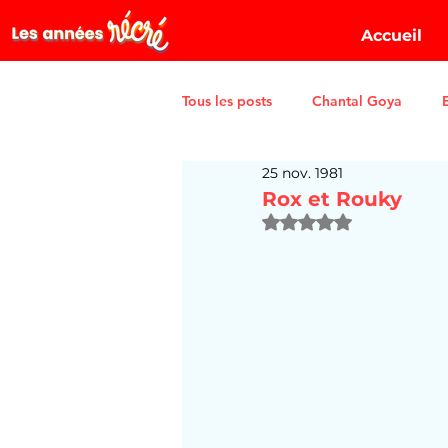
Accueil
Tous les posts
Chantal Goya
25 nov. 1981
Rox et Rouky
Noté NaN étoiles sur 5