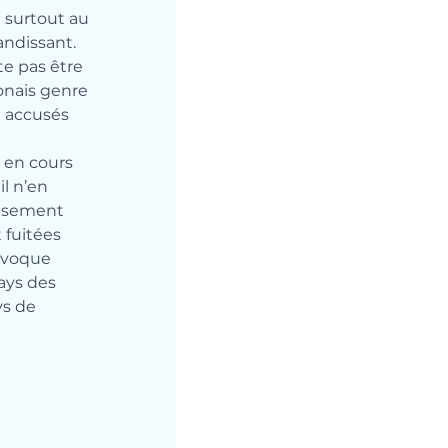
 surtout au 
ndissant. 
te pas être 
onais genre 
à accusés 
 en cours 
l n’en 
eusement 
fuitées 
évoque 
pays des 
ys de 