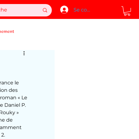
Se connecter
nement
rance le 
on des 
 roman « Le 
e Daniel P. 
 Rouky » 
ne de 
otamment 
2.