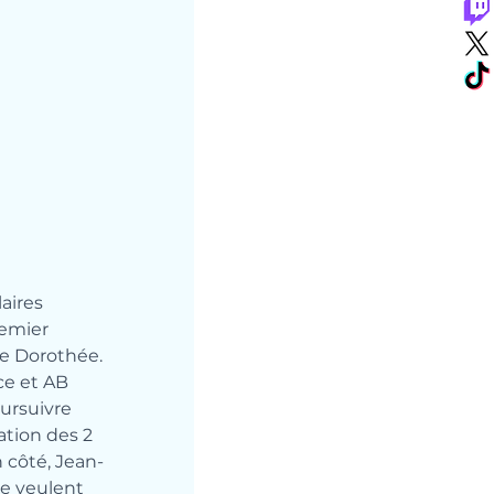
aires 
emier 
de Dorothée.
ce et AB 
ursuivre 
ation des 2 
 côté, Jean-
e veulent 