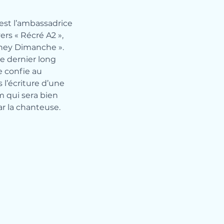
est l’ambassadrice 
rs « Récré A2 », 
sney Dimanche ». 
e dernier long 
 confie au 
 l’écriture d’une 
 qui sera bien 
r la chanteuse.