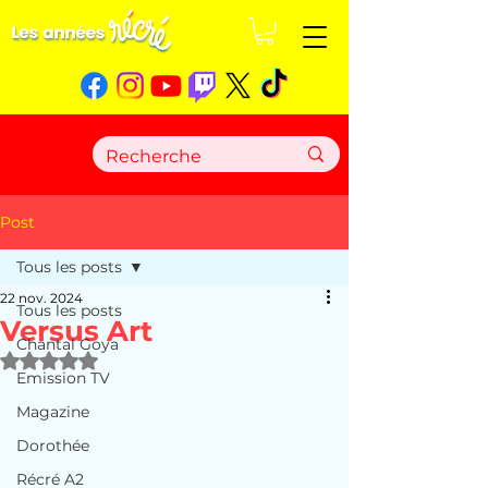
Post
Tous les posts
22 nov. 2024
Tous les posts
Versus Art
Chantal Goya
Noté NaN étoiles sur 5.
Emission TV
Magazine
Dorothée
Récré A2