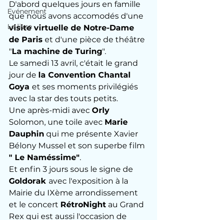
D'abord quelques jours en famille 
Evénement
que nous avons accomodés d'une 
Le livre
visite virtuelle de Notre-Dame 
de Paris
 et d'une pièce de théâtre 
"
La machine de Turing
".
Le samedi 13 avril, c'était le grand 
jour de 
la Convention Chantal 
Goya 
et ses moments privilégiés 
avec la star des touts petits.
Une après-midi avec 
Orly
Solomon, une toile avec 
Marie 
Dauphin
 qui me présente Xavier 
Bélony Mussel et son superbe film
" Le Naméssime"
.
Et enfin 3 jours sous le signe de
Goldorak 
avec l'exposition à la 
Mairie du IXème arrondissement 
et le concert 
RétroNight
 au Grand 
Rex qui est aussi l'occasion de 