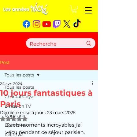
Post
Tous les posts
24 avr. 2024
Tous les posts
10 jours fantastiques à
Chantal Goya
Paris
Emission TV
Dernière mise à jour :
23 mars 2025
Magazine
Noté NaN étoiles sur 5.
Quels moments incroyables j'ai 
Dorothée
vécu pendant ce séjour parisien. 
Récré A2