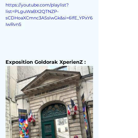
https://youtube.com/playlist?
list=PLguWaBX2QTNZP-
sCDHoaXCmnc3ASslwGk&si=6IfE_YPxY6
IwRvn5
Exposition Goldorak XperienZ :