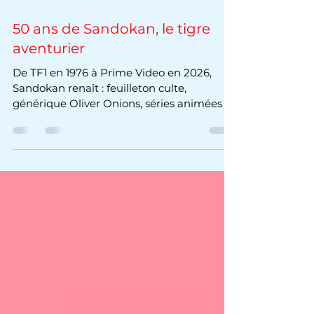
22 juil.
4 min de lecture
50 ans de Sandokan, le tigre
aventurier
De TF1 en 1976 à Prime Video en 2026,
Sandokan renaît : feuilleton culte,
générique Oliver Onions, séries animées et
figurine Big Jim, cinquante ans de Tigre