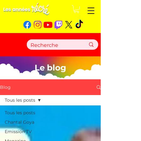
Le blog
Blog
Tous les posts
Tous les posts
Chantal Goya
Emission TV