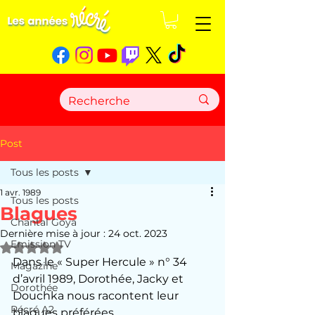
Post
Tous les posts
1 avr. 1989
Tous les posts
Blagues
Chantal Goya
Dernière mise à jour :
24 oct. 2023
Emission TV
Noté NaN étoiles sur 5.
Dans le « Super Hercule » n° 34 
Magazine
d’avril 1989, Dorothée, Jacky et 
Dorothée
Douchka nous racontent leur 
Récré A2
blagues préférées…