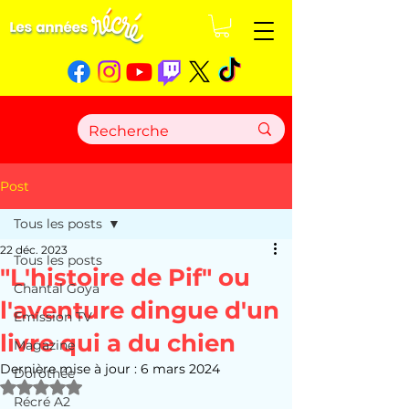
Post
Tous les posts
22 déc. 2023
Tous les posts
"L'histoire de Pif" ou
Chantal Goya
l'aventure dingue d'un
Emission TV
livre qui a du chien
Magazine
Dernière mise à jour :
6 mars 2024
Dorothée
Noté NaN étoiles sur 5.
Récré A2