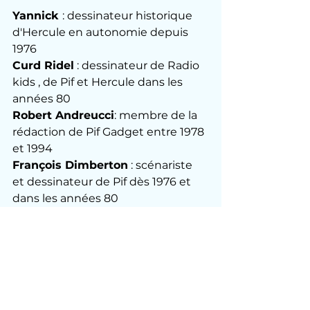
Yannick 
: dessinateur historique 
d'Hercule en autonomie depuis 
1976
Curd Ridel
 : dessinateur de Radio 
kids , de Pif et Hercule dans les 
années 80
Robert Andreucci
: membre de la 
rédaction de Pif Gadget entre 1978 
et 1994
François Dimberton
 : scénariste 
et dessinateur de Pif dès 1976 et 
dans les années 80
Jacques Lelièvre
 : scénariste de 
Pif et Hercule et Radio kids , et 
grand collaborateur dans Super 
Hercule
Gilles Corre
 : disciple de Yannick 
sur Hercule , et désormais 