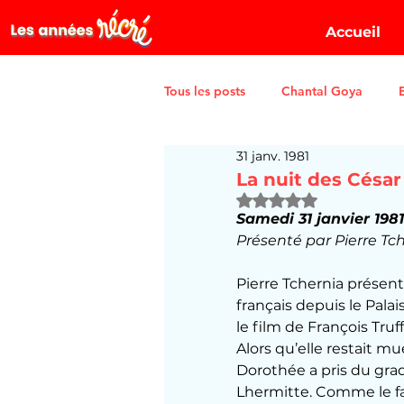
Accueil
Tous les posts
Chantal Goya
31 janv. 1981
La nuit des César
Noté NaN étoiles sur 5
Samedi 31 janvier 198
Présenté par Pierre Tc
Pierre Tchernia présen
français depuis le Pala
le film de François Truf
Alors qu’elle restait m
Dorothée a pris du grad
Lhermitte. Comme le fa