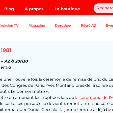
Blog
À propos
La boutique
Emission TV
Magazine
Dorothée
Récré A2
Evé
 1981
.
1 – A2 à 20h30
hernia
te une nouvelle fois la cérémonie de remise de prix du c
is des Congrès de Paris. Yves Montand préside la soirée q
faut « Le dernier métro ».
uette en amenant les trophées lors de 
la cérémonie de 1
e cette fois puisqu’elle devient « remettante » au côté d
it remarquer Daniel Ceccaldi, la jeune femme a déjà tour