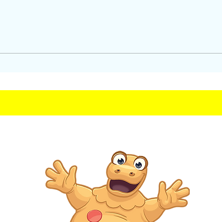
Introduction :
Dorothée, icône
cathodique