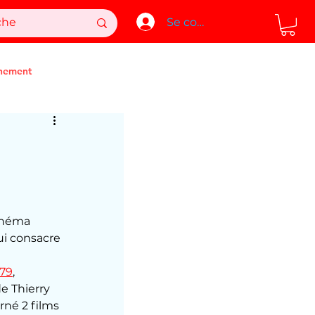
Se connecter
nement
inéma 
ui consacre 
979
, 
e Thierry 
né 2 films 