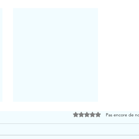
Noté 0 étoile sur 5.
Pas encore de n