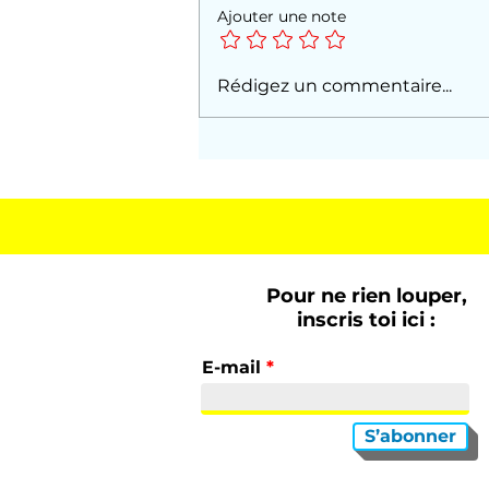
Ajouter une note
Où est le garçon ? À
Rédigez un commentaire...
Sanary, avec Dorothée,
été 1992
Pour ne rien louper,
inscris toi ici :
E-mail
S’abonner