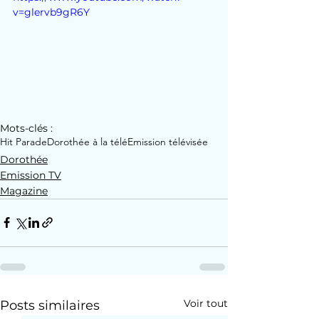
v=glervb9gR6Y
Mots-clés :
Hit Parade
Dorothée à la télé
Emission télévisée
Dorothée
Emission TV
Magazine
Voir tout
Posts similaires