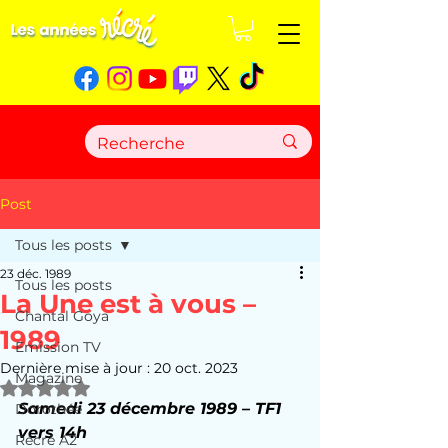
Post
Tous les posts
23 déc. 1989
Tous les posts
La Une est à vous –
Chantal Goya
1989
Emission TV
Dernière mise à jour :
20 oct. 2023
Magazine
Noté NaN étoiles sur 5.
Samedi 23 décembre 1989 – TF1 
Dorothée
vers 14h
Récré A2