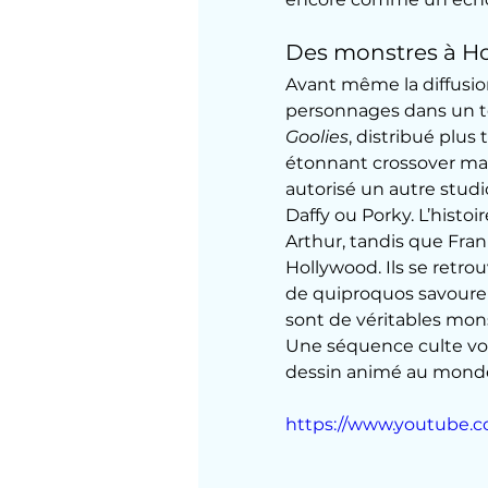
Des monstres à H
Avant même la diffusion
personnages dans un té
Goolies
, distribué plus
étonnant crossover marq
autorisé un autre stud
Daffy ou Porky. L’histo
Arthur, tandis que Frank
Hollywood. Ils se retr
de quiproquos savoureux 
sont de véritables mon
Une séquence culte voi
dessin animé au monde
https://www.youtube