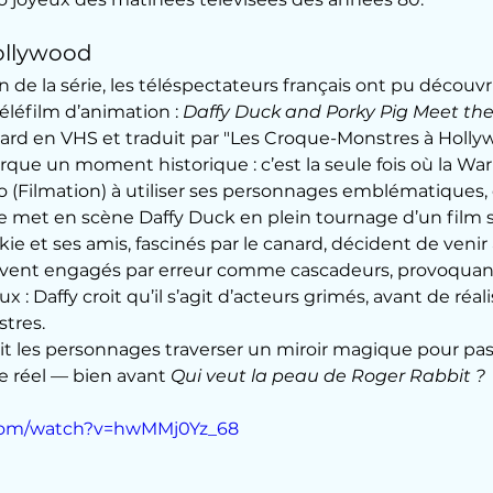
ollywood
 de la série, les téléspectateurs français ont pu découvri
léfilm d’animation : 
Daffy Duck and Porky Pig Meet the
 tard en VHS et traduit par "Les Croque-Monstres à Holly
ue un moment historique : c’est la seule fois où la Warn
io (Filmation) à utiliser ses personnages emblématique
ire met en scène Daffy Duck en plein tournage d’un film su
ie et ses amis, fascinés par le canard, décident de venir 
ouvent engagés par erreur comme cascadeurs, provoquant
: Daffy croit qu’il s’agit d’acteurs grimés, avant de réalis
stres.
t les personnages traverser un miroir magique pour pas
 réel — bien avant 
Qui veut la peau de Roger Rabbit ?
.com/watch?v=hwMMj0Yz_68