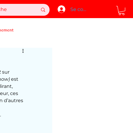
Se connecter
nement
 sur 
how)
 est 
rant, 
eur, ces 
n d’autres 
.