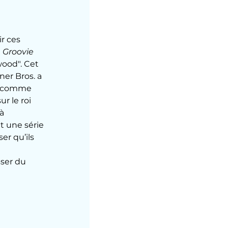
r ces 
 Groovie 
wood". Cet 
er Bros. a 
s, comme 
r le roi 
à 
 une série 
er qu’ils 
ser du 