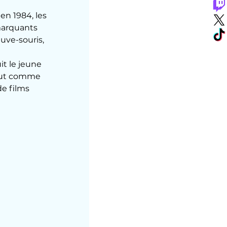
n 1984, les 
marquants 
uve-souris, 
t le jeune 
Tout comme 
e films  