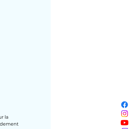
r la 
pidement 