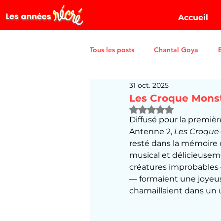
Accueil
Tous les posts
Chantal Goya
31 oct. 2025
Les Croque Mons
Noté NaN étoiles sur 5
Diffusé pour la première
Antenne 2, 
Les Croque-
resté dans la mémoire 
musical et délicieuseme
créatures improbables —
— formaient une joyeuse
chamaillaient dans un u