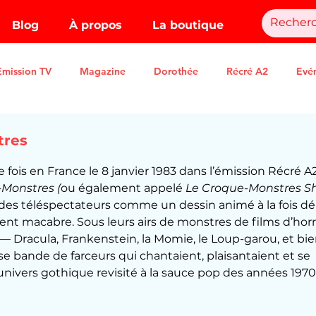
Blog
À propos
La boutique
Emission TV
Magazine
Dorothée
Récré A2
Evé
tres
.
 fois en France le 8 janvier 1983 dans l’émission Récré A2
Monstres (
ou également appelé 
Le Croque-Monstres S
des téléspectateurs comme un dessin animé à la fois déli
nt macabre. Sous leurs airs de monstres de films d’horr
 Dracula, Frankenstein, la Momie, le Loup-garou, et bie
 bande de farceurs qui chantaient, plaisantaient et se 
nivers gothique revisité à la sauce pop des années 1970