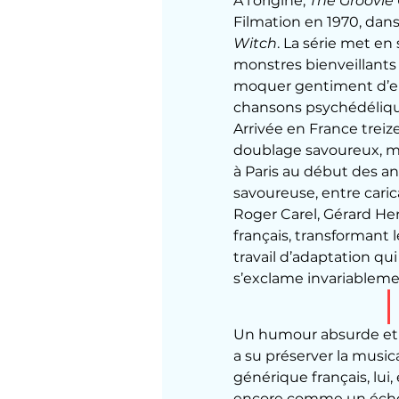
À l’origine, 
The Groovie 
Filmation en 1970, dan
Witch
. La série met en
monstres bienveillants
moquer gentiment d’eu
chansons psychédéliqu
Arrivée en France treize
doublage savoureux, ma
à Paris au début des a
savoureuse, entre cari
Roger Carel, Gérard He
français, transformant
travail d’adaptation qui
s’exclame invariableme
Un humour absurde et r
a su préserver la music
générique français, lui,
encore comme un écho 