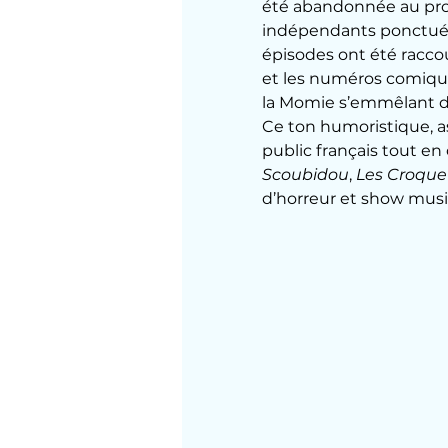
été abandonnée au profi
indépendants ponctués 
épisodes ont été racco
et les numéros comiques
la Momie s’emmêlant d
Ce ton humoristique, as
public français tout en
Scoubidou
, 
Les Croque
d’horreur et show musi