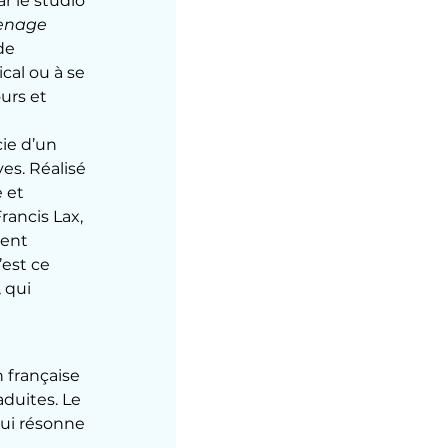
r le studio 
eenage 
de 
al ou à se 
rs et 
cie d’un 
es. Réalisé 
 et 
ancis Lax, 
ent 
’est ce 
 qui 
 française 
duites. Le 
qui résonne 