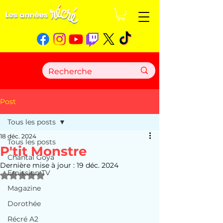
Post
Tous les posts
18 déc. 2024
Tous les posts
P'tit Monstre
Chantal Goya
Dernière mise à jour :
19 déc. 2024
Emission TV
Noté NaN étoiles sur 5.
Magazine
Dorothée
Récré A2