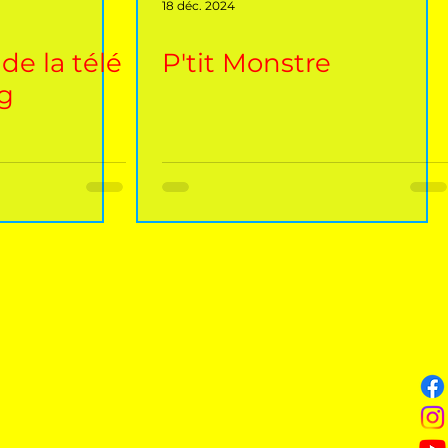
18 déc. 2024
de la télé
P'tit Monstre
g