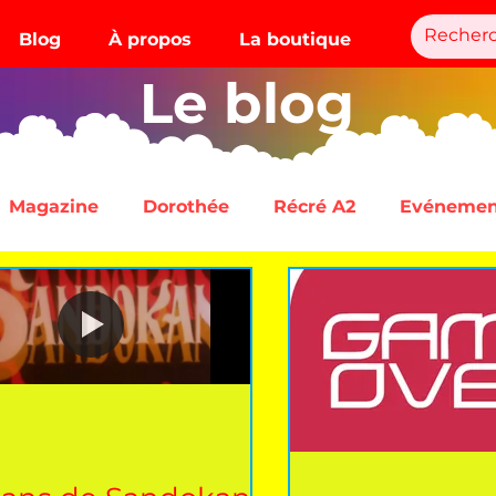
Blog
À propos
La boutique
Le blog
Magazine
Dorothée
Récré A2
Evénemen