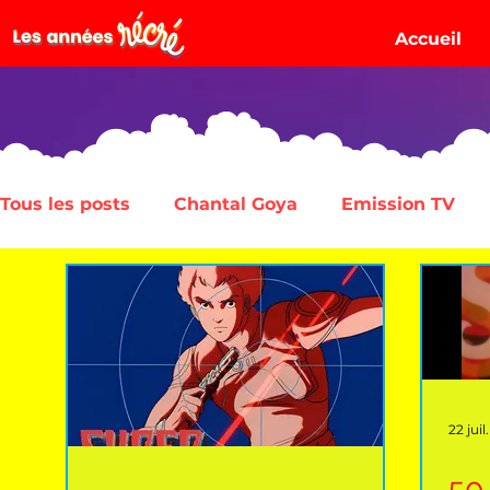
Accueil
Tous les posts
Chantal Goya
Emission TV
22 juil.