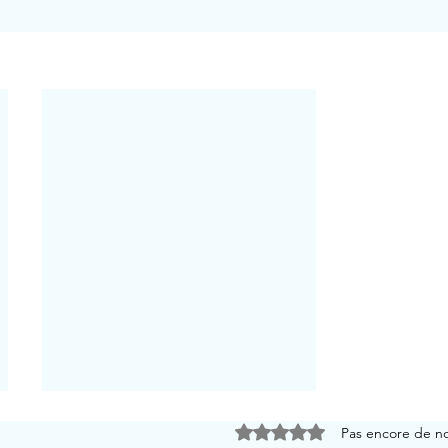
Noté 0 étoile sur 5.
Pas encore de n