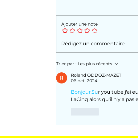
Ajouter une note
Où est le garçon ? À
Rédigez un commentaire...
Sanary, avec Dorothée,
été 1992
Trier par :
Les plus récents
Roland ODDOZ-MAZET
06 oct. 2024
Bonjour.Su
r you tube j'ai 
LaCinq alors qu'il n'y a pas
J'aime