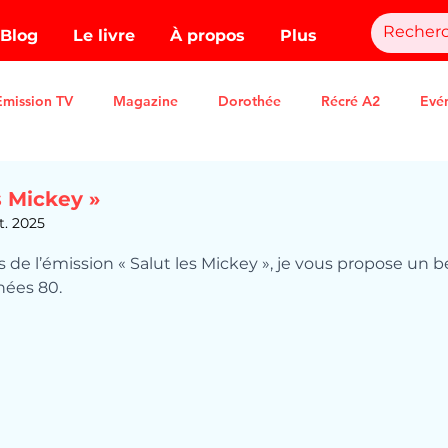
Blog
Le livre
À propos
Plus
Emission TV
Magazine
Dorothée
Récré A2
Evé
s Mickey »
ct. 2025
.
 de l’émission « Salut les Mickey », je vous propose un b
nées 80.