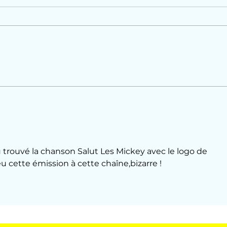
Les Aventures de
Winnie l'ourson
eu trouvé la chanson Salut Les Mickey avec le logo de 
 eu cette émission à cette chaîne,bizarre !