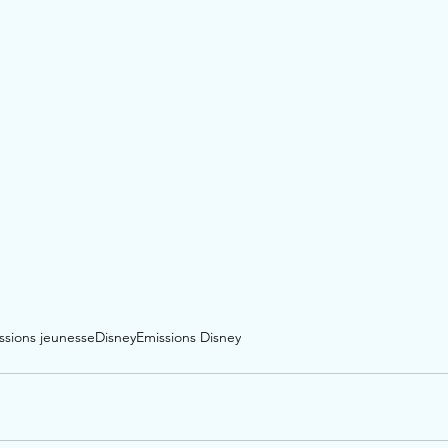
ssions jeunesse
Disney
Emissions Disney