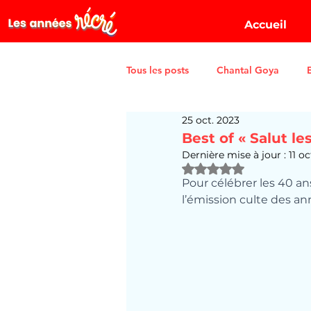
Accueil
Tous les posts
Chantal Goya
25 oct. 2023
Best of « Salut le
Dernière mise à jour :
11 o
Noté NaN étoiles sur 5
Pour célébrer les 40 ans
l’émission culte des an