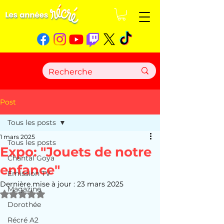
Post
Tous les posts
1 mars 2025
Tous les posts
Expo: "Jouets de notre
Chantal Goya
enfance"
Emission TV
Dernière mise à jour :
23 mars 2025
Magazine
Noté NaN étoiles sur 5.
Dorothée
Récré A2