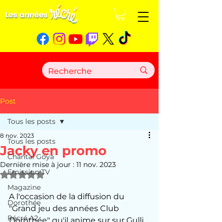
Post
Tous les posts
8 nov. 2023
Tous les posts
Jacky en promo
Chantal Goya
Dernière mise à jour :
11 nov. 2023
Emission TV
Noté NaN étoiles sur 5.
Magazine
A l'occasion de la diffusion du 
Dorothée
"Grand jeu des années Club 
Récré A2
Dorothée" qu'il anime sur sur Gulli, 