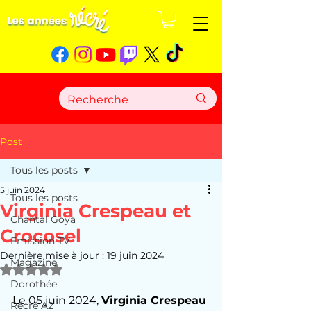
Post
Tous les posts
5 juin 2024
Tous les posts
Virginia Crespeau et
Chantal Goya
Crocosel
Emission TV
Dernière mise à jour :
19 juin 2024
Magazine
Noté NaN étoiles sur 5.
Dorothée
Le 05 juin 2024, 
Virginia Crespeau
Récré A2