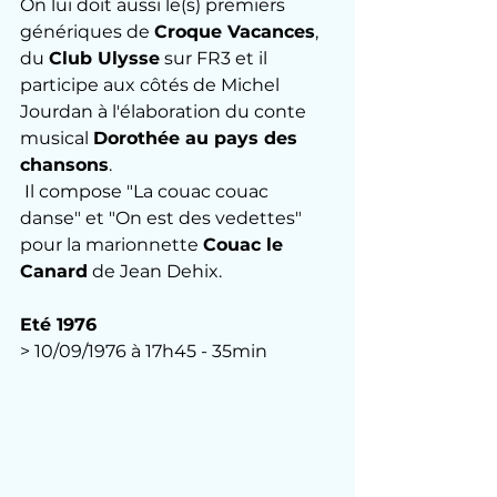
On lui doit aussi le(s) premiers 
génériques de 
Croque Vacances
, 
du 
Club Ulysse
 sur FR3 et il 
participe aux côtés de Michel 
Jourdan à l'élaboration du conte 
musical 
Dorothée au pays des 
chansons
.
 Il compose "La couac couac 
danse" et "On est des vedettes" 
pour la marionnette 
Couac le 
Canard
 de Jean Dehix.
Eté 1976
> 10/09/1976 à 17h45 - 35min