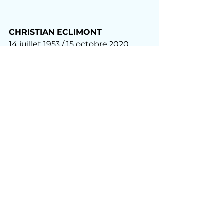
CHRISTIAN ECLIMONT
14 juillet 1953 / 15 octobre 2020
Initialement comédien, Christian 
fut avant tout un homme de 
l'écrit : parolier, journaliste, 
scénariste, dialoguiste, romancier 
et historien.
Au Caveau de la République dès 
1972, puis au Théâtre des Blancs-
Manteaux, au Petit casino, au 
Théâtre de Dix-Heures, il joue des 
Sketches pour le café-théâtre. Le 
duo Eclimont-Dodane reçut le Prix 
du rire 1977.
Il joua de petits rôles à la télévision.