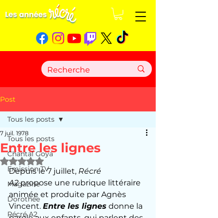
Post
Tous les posts
7 juil. 1978
Tous les posts
Entre les lignes
Chantal Goya
Noté NaN étoiles sur 5.
Emission TV
Depuis le 7 juillet, 
Récré 
A2
 propose une rubrique littéraire 
Magazine
animée et produite par Agnès 
Dorothée
Vincent. 
Entre les lignes
 donne la 
Récré A2
parole aux enfants, qui parlent des 