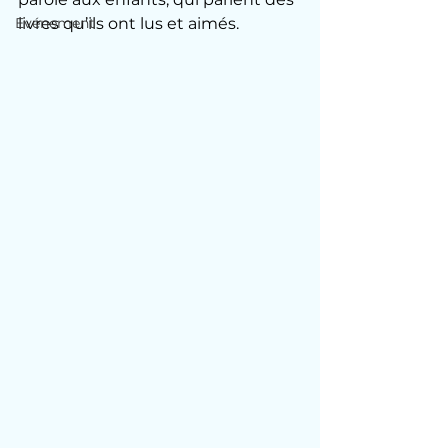
Evénement
livres qu’ils ont lus et aimés.